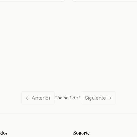
←
Anterior
Siguiente
→
Página
1
de
1
idos
Soporte