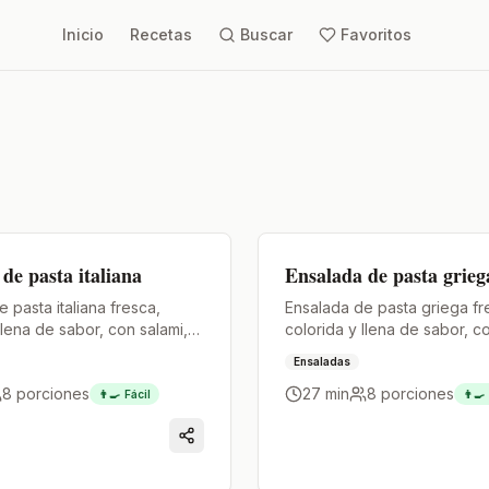
Inicio
Recetas
Buscar
Favoritos
Premium
de pasta italiana
Ensalada de pasta grieg
 pasta italiana fresca,
Ensalada de pasta griega fr
llena de sabor, con salami,
colorida y llena de sabor, c
 mozzarella, aceitunas,
tomates cherry, aceitunas k
Ensaladas
y un aderezo italiano
queso feta y un aderezo ca
8
porciones
27 min
8
porciones
moso y aromático.
delicioso.
👨‍🍳
Fácil
👨‍🍳