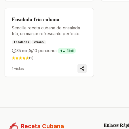
Premium
Ensalada fría cubana
Sencilla receta cubana de ensalada
fría, un manjar refrescante perfecto
para fiestas y reuniones.
Ensaladas
Verano
35 min
10
porciones
👨‍🍳
Fácil
(
2
)
1
vistas
Enlaces Ráp
Receta Cubana