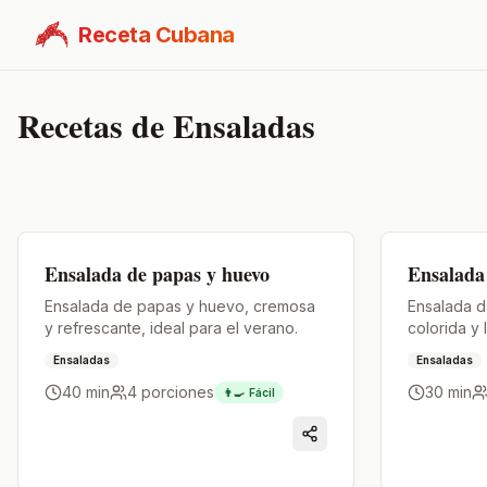
Receta Cubana
Recetas de
Ensaladas
Premium
Premium
Ensalada de papas y huevo
Ensalada 
Ensalada de papas y huevo, cremosa
Ensalada de
y refrescante, ideal para el verano.
colorida y 
pepperoni,
Ensaladas
Ensaladas
parmesano 
40 min
4
porciones
30 min
casero cre
👨‍🍳
Fácil