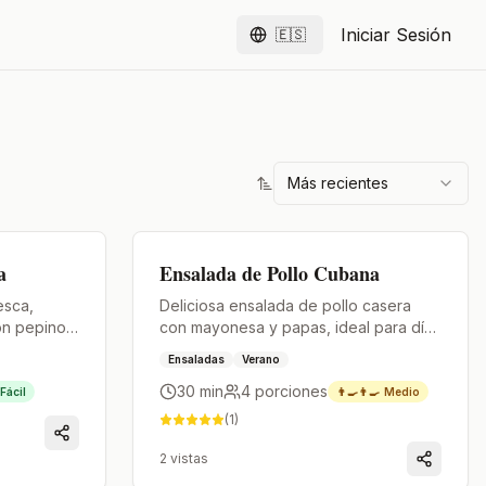
Iniciar Sesión
🇪🇸
Español
Más recientes
Premium
a
Ensalada de Pollo Cubana
esca,
Deliciosa ensalada de pollo casera
on pepino,
con mayonesa y papas, ideal para días
alamata,
calurosos.
Ensaladas
Verano
sero
30 min
4
porciones
Fácil
👨‍🍳👨‍🍳
Medio
(
1
)
2
vistas