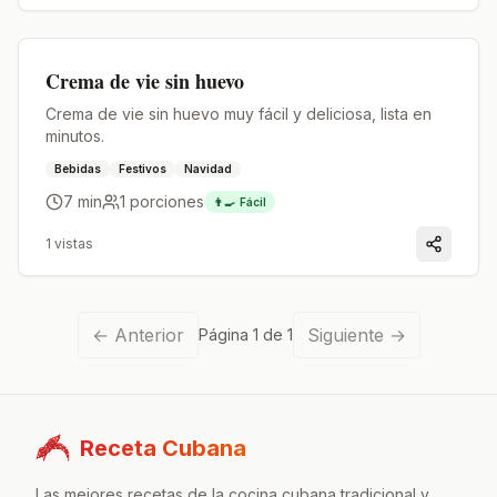
Premium
Crema de vie sin huevo
Crema de vie sin huevo muy fácil y deliciosa, lista en
minutos.
Bebidas
Festivos
Navidad
7 min
1
porciones
👨‍🍳
Fácil
1
vistas
←
Anterior
Siguiente
→
Página
1
de
1
Receta Cubana
Las mejores recetas de la cocina cubana tradicional y