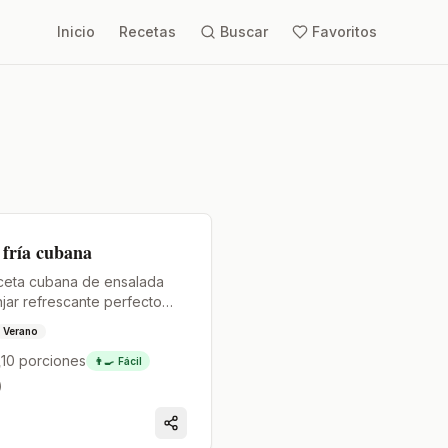
Inicio
Recetas
Buscar
Favoritos
 fría cubana
eceta cubana de ensalada
njar refrescante perfecto
s y reuniones.
Verano
10
porciones
👨‍🍳
Fácil
)