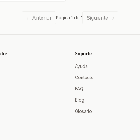
←
Anterior
Siguiente
→
Página
1
de
1
idos
Soporte
Ayuda
Contacto
FAQ
Blog
Glosario