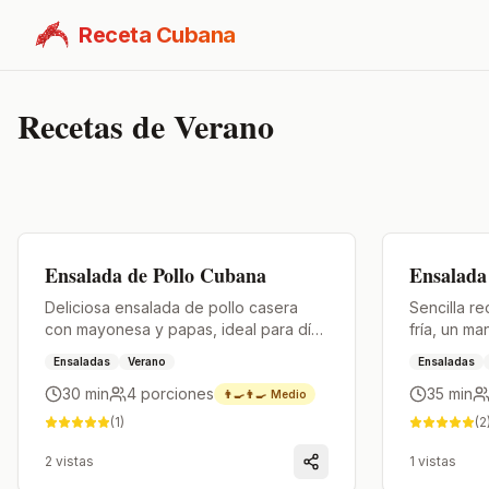
Receta Cubana
Recetas de
Verano
Premium
Premium
Ensalada de Pollo Cubana
Ensalada
Deliciosa ensalada de pollo casera
Sencilla r
con mayonesa y papas, ideal para días
fría, un ma
calurosos.
para fiesta
Ensaladas
Verano
Ensaladas
30 min
4
porciones
35 min
👨‍🍳👨‍🍳
Medio
(
1
)
(
2
2
vistas
1
vistas