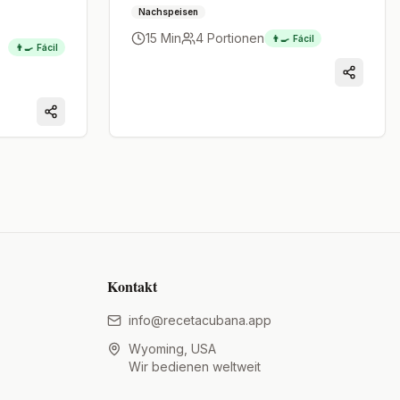
Zubereitung, die Sie lieben werden.
Nachspeisen
15 Min
4
Portionen
👨‍🍳
Fácil
👨‍🍳
Fácil
Kontakt
info@recetacubana.app
Wyoming, USA
Wir bedienen weltweit