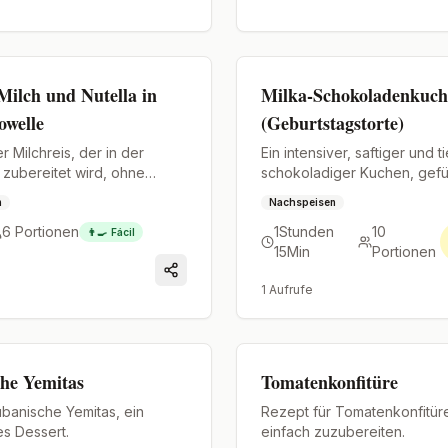
Premium
Milch und Nutella in
Milka-Schokoladenkuc
owelle
(Geburtstagstorte)
r Milchreis, der in der
Ein intensiver, saftiger und ti
 zubereitet wird, ohne
schokoladiger Kuchen, gefüll
onen und mit einer geheimen
ultra seidigen Milka-Creme.
n
Nachspeisen
la.
6
Portionen
1Stunden
10
👨‍🍳
Fácil
15Min
Portionen
1
Aufrufe
Premium
he Yemitas
Tomatenkonfitüre
banische Yemitas, ein
Rezept für Tomatenkonfitüre
les Dessert.
einfach zuzubereiten.