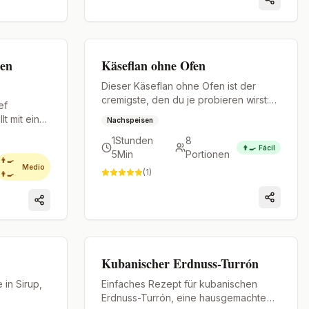
Premium
hen
Käseflan ohne Ofen
Dieser Käseflan ohne Ofen ist der
cremigste, den du je probieren wirst:
ef
weich, seidig, mit einem Karamell, das
t mit einer
Nachspeisen
auf der Zunge zergeht, und einem
1Stunden
8
Geschmack, der schon beim ersten
👨‍🍳
Fácil
5Min
Portionen
Löffel verzaubert. Ein einfaches
👨‍🍳
Medio
Rezept mit garantiertem Ergebnis.
(
1
)
👨‍🍳
Premium
Kubanischer Erdnuss-Turrón
 in Sirup,
Einfaches Rezept für kubanischen
Erdnuss-Turrón, eine hausgemachte