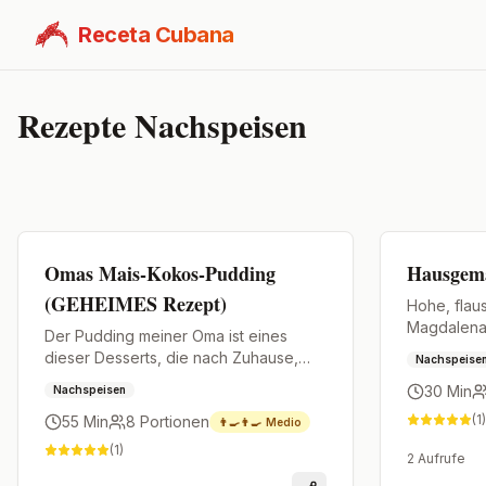
Receta Cubana
Rezepte
Nachspeisen
Premium
Premium
Omas Mais-Kokos-Pudding
Hausgem
(GEHEIMES Rezept)
Hohe, fla
Magdalena
Der Pudding meiner Oma ist eines
aromatisie
dieser Desserts, die nach Zuhause,
Nachspeise
Hauch von 
Kindheit und Familie schmecken.
30 Min
Nachspeisen
(
1
)
55 Min
8
Portionen
👨‍🍳👨‍🍳
Medio
(
1
)
2
Aufrufe