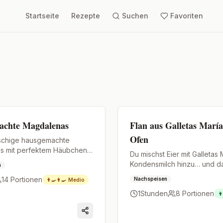
Startseite
Rezepte
Suchen
Favoriten
Premium
achte Magdalenas
Flan aus Galletas Marí
Ofen
uschige hausgemachte
s mit perfektem Häubchen,
Du mischst Eier mit Galletas 
rt mit Orange und einem
Kondensmilch hinzu… und d
n
Zimt.
ist ein cremiger, weicher un
14
Portionen
Nachspeisen
👨‍🍳👨‍🍳
Medio
überraschender Flan, der o
1Stunden
8
Portionen
gemacht wird.
👨