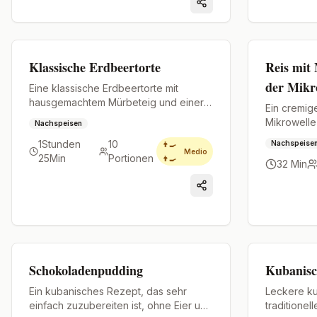
Premium
Premium
Klassische Erdbeertorte
Reis mit 
der Mikr
Eine klassische Erdbeertorte mit
hausgemachtem Mürbeteig und einer
Ein cremige
saftigen Füllung, die beim
Mikrowelle
Nachspeisen
Herausnehmen aus dem Ofen blubbert.
Komplikati
1Stunden
10
Nachspeise
👨‍🍳
Zutat: Nutel
Medio
25Min
Portionen
👨‍🍳
32 Min
Premium
Premium
Schokoladenpudding
Kubanisc
Ein kubanisches Rezept, das sehr
Leckere ku
einfach zuzubereiten ist, ohne Eier und
traditionel