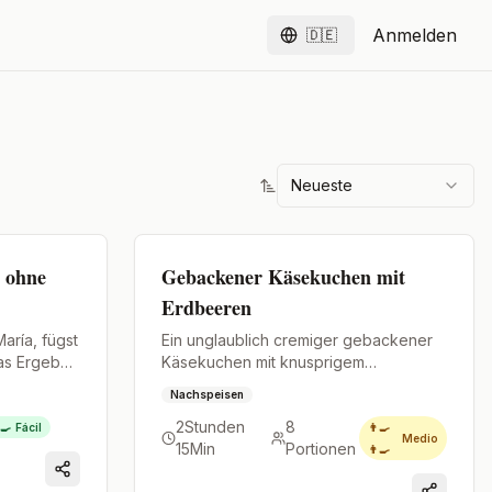
Anmelden
🇩🇪
Deutsch
Neueste
Premium
a ohne
Gebackener Käsekuchen mit
Erdbeeren
María, fügst
Ein unglaublich cremiger gebackener
as Ergebnis
Käsekuchen mit knusprigem
d
Keksboden und einer Schicht
Nachspeisen
hne Ofen
Erdbeermarmelade.
2Stunden
8
‍🍳
Fácil
👨‍🍳
Medio
15Min
Portionen
👨‍🍳