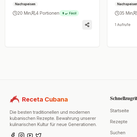
mit sehr wenigen Zutaten. Ideal für
Nachspeisen
Nachspeise
jede Jahreszeit.
20 Min
4
Portionen
35 Min
👨‍🍳
Fácil
1
Aufrufe
Schnellzugrif
Receta Cubana
Startseite
Die besten traditionellen und modernen
kubanischen Rezepte. Bewahrung unserer
Rezepte
kulinarischen Kultur für neue Generationen.
Suchen