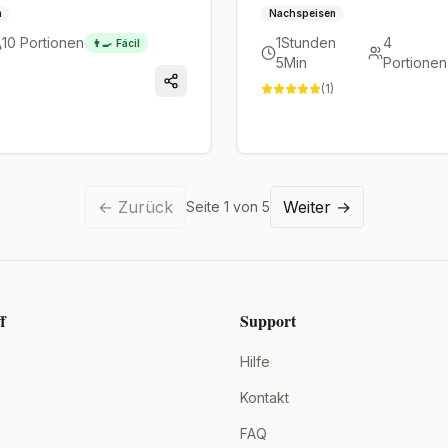
n
Nachspeisen
10
Portionen
1Stunden
4
👨‍🍳
Fácil
5Min
Portionen
(
1
)
←
Zurück
Weiter
→
Seite
1
von
5
f
Support
Hilfe
Kontakt
FAQ