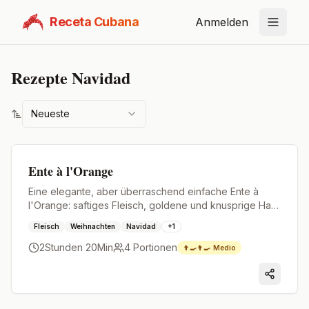
Receta Cubana
Anmelden
Rezepte
Navidad
Neueste
Premium
Ente à l'Orange
Eine elegante, aber überraschend einfache Ente à
l'Orange: saftiges Fleisch, goldene und knusprige Haut
und eine zitrus-süße Glasur.
Fleisch
Weihnachten
Navidad
+
1
2Stunden 20Min
4
Portionen
👨‍🍳👨‍🍳
Medio