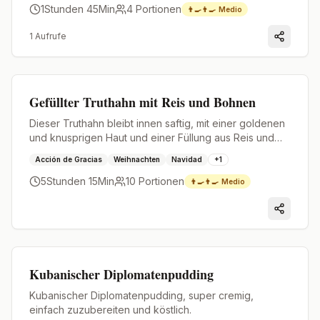
1Stunden 45Min
4
Portionen
👨‍🍳👨‍🍳
Medio
1
Aufrufe
Premium
Gefüllter Truthahn mit Reis und Bohnen
Dieser Truthahn bleibt innen saftig, mit einer goldenen
und knusprigen Haut und einer Füllung aus Reis und
Bohnen, die alle Säfte aufnimmt. Ein kubanisches
Acción de Gracias
Weihnachten
Navidad
+
1
Rezept, um an Thanksgiving oder Weihnachten zu
triumphieren.
5Stunden 15Min
10
Portionen
👨‍🍳👨‍🍳
Medio
Premium
Kubanischer Diplomatenpudding
Kubanischer Diplomatenpudding, super cremig,
einfach zuzubereiten und köstlich.