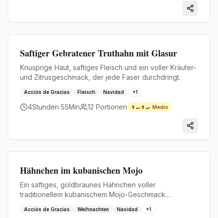
Premium
Saftiger Gebratener Truthahn mit Glasur
Knusprige Haut, saftiges Fleisch und ein voller Kräuter-
und Zitrusgeschmack, der jede Faser durchdringt.
Acción de Gracias
Fleisch
Navidad
+
1
4Stunden 55Min
12
Portionen
👨‍🍳👨‍🍳
Medio
Premium
Hähnchen im kubanischen Mojo
Ein saftiges, goldbraunes Hähnchen voller
traditionellem kubanischem Mojo-Geschmack.
Aromatisch, zart und perfekt für ein Familienessen.
Acción de Gracias
Weihnachten
Navidad
+
1