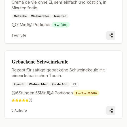
Crema de vie ohne Ei, sehr einfach und köstlich, in
Minuten fertig.
Getränke
Weihnachten
Navidad
7 Min
1
Portionen
👨‍🍳
Fácil
1
Aufrufe
Premium
Gebackene Schweinekeule
Rezept für saftige gebackene Schweinekeule mit
einem kubanischen Touch.
Fleisch
Weihnachten
Fin de Año
+
2
6Stunden 55Min
4
Portionen
👨‍🍳👨‍🍳
Medio
(
1
)
5
Aufrufe