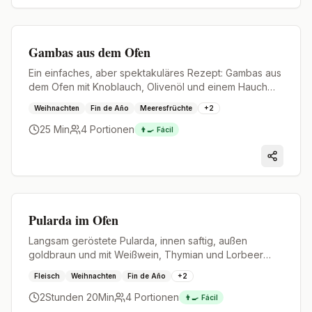
Premium
Gambas aus dem Ofen
Ein einfaches, aber spektakuläres Rezept: Gambas aus
dem Ofen mit Knoblauch, Olivenöl und einem Hauch
Weißwein.
Weihnachten
Fin de Año
Meeresfrüchte
+
2
25 Min
4
Portionen
👨‍🍳
Fácil
Premium
Pularda im Ofen
Langsam geröstete Pularda, innen saftig, außen
goldbraun und mit Weißwein, Thymian und Lorbeer
duftend.
Fleisch
Weihnachten
Fin de Año
+
2
2Stunden 20Min
4
Portionen
👨‍🍳
Fácil