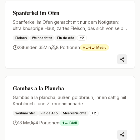
Premium
Spanferkel im Ofen
Spanferkel im Ofen gemacht mit nur dem Nötigsten:
ultra knusprige Haut, zartes Fleisch, das sich von selbst
löst, und ein sauberer Geschmack.
Fleisch
Weihnachten
Fin de Año
+
2
2Stunden 35Min
8
Portionen
👨‍🍳👨‍🍳
Medio
Premium
Gambas a la Plancha
Gambas a la plancha, außen goldbraun, innen saftig mit
Knoblauch- und Zitronenmarinade.
Weihnachten
Fin de Año
Meeresfrüchte
+
2
13 Min
4
Portionen
👨‍🍳
Fácil