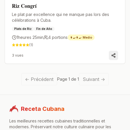
Riz Congrí
Le plat par excellence qui ne manque pas lors des
célébrations à Cuba.
Plats de Riz
Fin de Año
1heures 25min
4
portions
👨‍🍳👨‍🍳
Medio
(
1
)
3
vues
←
Précédent
Suivant
→
Page
1
de
1
Receta Cubana
Les meilleures recettes cubaines traditionnelles et
modernes. Préservant notre culture culinaire pour les