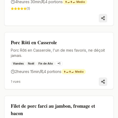
4heures 30min
4
portions
👨‍🍳👨‍🍳
Medio
(
1
)
Premium
Porc Rôti en Casserole
Porc Rôti en Casserole, l'un de mes favoris, ne déçoit
jamais.
Viandes
Noël
Fin de Año
+
1
2heures 15min
4
portions
👨‍🍳👨‍🍳
Medio
1
vues
Premium
Filet de porc farci au jambon, fromage et
bacon