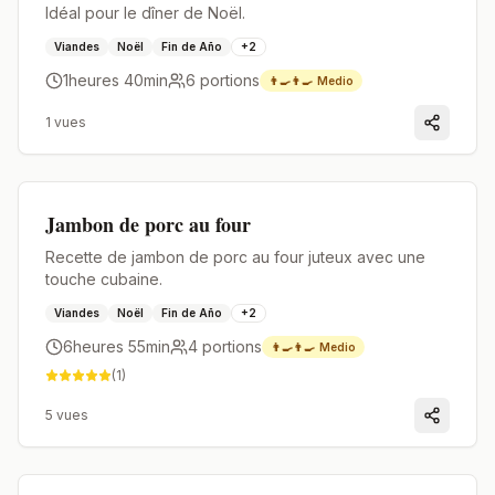
Idéal pour le dîner de Noël.
Viandes
Noël
Fin de Año
+
2
1heures 40min
6
portions
👨‍🍳👨‍🍳
Medio
1
vues
Premium
Jambon de porc au four
Recette de jambon de porc au four juteux avec une
touche cubaine.
Viandes
Noël
Fin de Año
+
2
6heures 55min
4
portions
👨‍🍳👨‍🍳
Medio
(
1
)
5
vues
Premium