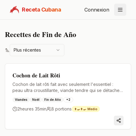
Receta Cubana
Connexion
Recettes de
Fin de Año
Plus récentes
Premium
Cochon de Lait Rôti
Cochon de lait rôti fait avec seulement l'essentiel :
peau ultra croustillante, viande tendre qui se détache
facilement et un goût pur.
Viandes
Noël
Fin de Año
+
2
2heures 35min
8
portions
👨‍🍳👨‍🍳
Medio