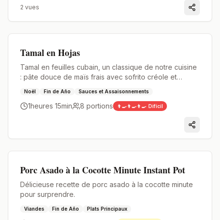
2
vues
Premium
Tamal en Hojas
Tamal en feuilles cubain, un classique de notre cuisine
: pâte douce de maïs frais avec sofrito créole et
pancetta, enveloppée dans des feuilles et cuite
Noël
Fin de Año
Sauces et Assaisonnements
jusqu'à être pleine de saveur.
1heures 15min
8
portions
👨‍🍳👨‍🍳👨‍🍳
Difícil
Premium
Porc Asado à la Cocotte Minute Instant Pot
Délicieuse recette de porc asado à la cocotte minute
pour surprendre.
Viandes
Fin de Año
Plats Principaux