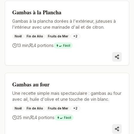
Premium
Gambas à la Plancha
Gambas à la plancha dorées à l'extérieur, juteuses à
l'intérieur avec une marinade d'ail et de citron.
Noël
Fin de Año
Fruits de Mer
+
2
13 min
4
portions
👨‍🍳
Fácil
Premium
Gambas au four
Une recette simple mais spectaculaire : gambas au four
avec ail, huile d'olive et une touche de vin blanc.
Noël
Fin de Año
Fruits de Mer
+
2
25 min
4
portions
👨‍🍳
Fácil