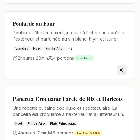
Premium
Poularde au Four
Poularde rôtie lentement, juteuse à l'intérieur, dorée à
l'extérieur et parfumée au vin blanc, thym et laurier.
Viandes
Noël
Fin de Año
+
2
2heures 20min
4
portions
👨‍🍳
Fácil
Premium
Pancetta Croquante Farcie de Riz et Haricots
Une recette cubaine copieuse et spectaculaire. La
pancetta est croquante à l'extérieur et à l'intérieur une
farce juteuse avec la saveur du meilleur riz et haricots
Noël
Fin de Año
Plats Principaux
maison.
4heures 10min
6
portions
👨‍🍳👨‍🍳
Medio