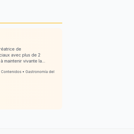
réatrice de
ciaux avec plus de 2
à maintenir vivante la
e en cuisine, Dailis allie
 Contenidos • Gastronomía del
d-mère". RecetaCubana.app