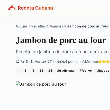
Receta Cubana
Accueil
Recettes
Viandes
Jambon de porc au four
Jambon de porc au four
Recette de jambon de porc au four juteux ave
Par
Dailis Ferrer
415
min
4
portions
Medium
1
3
16
33
34
#
tradicional
#
festivo
#
jugoso