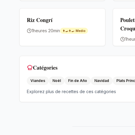
Premium
Premium
Riz Congrí
Poulet
Croqu
1heures 20min
👨‍🍳👨‍🍳
Medio
1heu
Catégories
Viandes
Noël
Fin de Año
Navidad
Plats Prin
Explorez plus de recettes de ces catégories