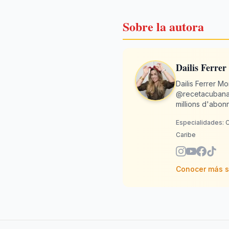
Sobre la autora
Dailis Ferrer
Dailis Ferrer M
@recetacubana,
millions d'abon
tradition culina
Especialidades:
C
authenticité et
est son coin cub
Caribe
Conocer más 