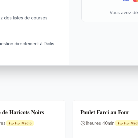
Vous avez dé
z des listes de courses
stion directement à Dailis
Premium
 de Haricots Noirs
Poulet Farci au Four
res
1heures 40min
👨‍🍳👨‍🍳
Medio
👨‍🍳👨‍🍳
Med