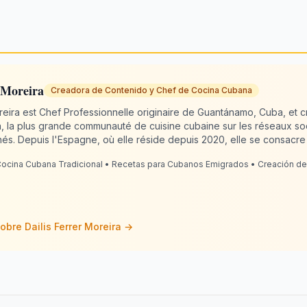
 Moreira
Creadora de Contenido y Chef de Cocina Cubana
oreira est Chef Professionnelle originaire de Guantánamo, Cuba, et c
 la plus grande communauté de cuisine cubaine sur les réseaux so
nés. Depuis l'Espagne, où elle réside depuis 2020, elle se consacre 
ire cubaine pour les émigrés du monde entier. Avec 13 ans d'expérienc
ocina Cubana Tradicional • Recetas para Cubanos Emigrados • Creación de
 créativité pour que chaque plat ait le goût "comme le faisait gran
ain numérique : où la nostalgie devient la saveur qui nous unit.
sobre
Dailis Ferrer Moreira
→