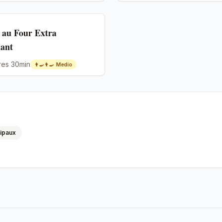
 au Four Extra
ant
res 30min
👨‍🍳👨‍🍳
Medio
cipaux