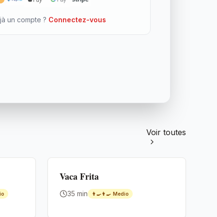
jà un compte ?
Connectez-vous
Voir toutes
Premium
Vaca Frita
35 min
io
👨‍🍳👨‍🍳
Medio