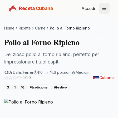
Receta Cubana
Accedi
Home
Ricette
Carne
Pollo al Forno Ripieno
Pollo al Forno Ripieno
Premium
Delizioso pollo al forno ripieno, perfetto per
impressionare i tuoi ospiti.
Di
Dailis Ferrer
110
min
6
porzioni
Medium
0.0
Cubana
3
1
16
#
tradicional
#
festivo