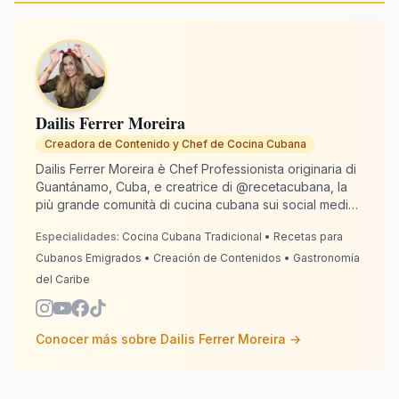
Dailis Ferrer Moreira
Creadora de Contenido y Chef de Cocina Cubana
Dailis Ferrer Moreira è Chef Professionista originaria di
Guantánamo, Cuba, e creatrice di @recetacubana, la
più grande comunità di cucina cubana sui social media
con oltre 2 milioni di follower. Dalla Spagna, dove
Especialidades:
Cocina Cubana Tradicional • Recetas para
risiede dal 2020, si dedica a mantenere viva la
tradizione culinaria cubana per gli emigrati di tutto il
Cubanos Emigrados • Creación de Contenidos • Gastronomía
mondo. Con 13 anni di esperienza in cucina, Dailis
del Caribe
combina autenticità e creatività affinché ogni piatto
sappia "come lo faceva la nonna". RecetaCubana.app
è il suo angolo cubano digitale: dove la nostalgia
Conocer más sobre
Dailis Ferrer Moreira
→
diventa il sapore che ci unisce.