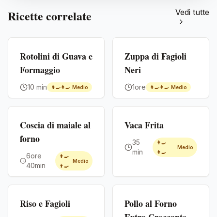
Ricette correlate
Vedi tutte
Premium
Premium
Rotolini di Guava e
Zuppa di Fagioli
Formaggio
Neri
10 min
1ore
👨‍🍳👨‍🍳
Medio
👨‍🍳👨‍🍳
Medio
Premium
Premium
Coscia di maiale al
Vaca Frita
forno
35
👨‍🍳
Medio
min
👨‍🍳
6ore
👨‍🍳
Medio
40min
👨‍🍳
Premium
Premium
Riso e Fagioli
Pollo al Forno