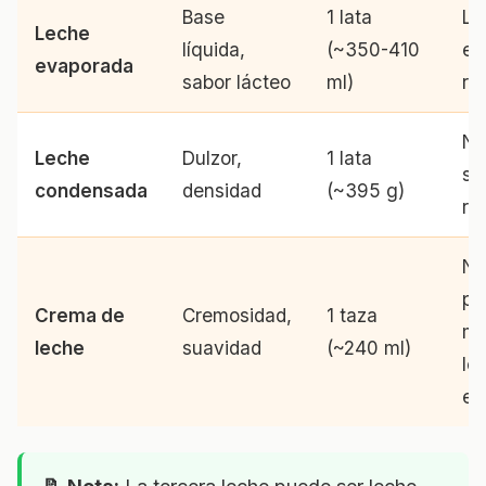
Base
1 lata
Le
Leche
líquida,
(~350-410
en
evaporada
sabor lácteo
ml)
re
No
Leche
Dulzor,
1 lata
su
condensada
densidad
(~395 g)
re
Na
pa
Crema de
Cremosidad,
1 taza
mo
leche
suavidad
(~240 ml)
le
en