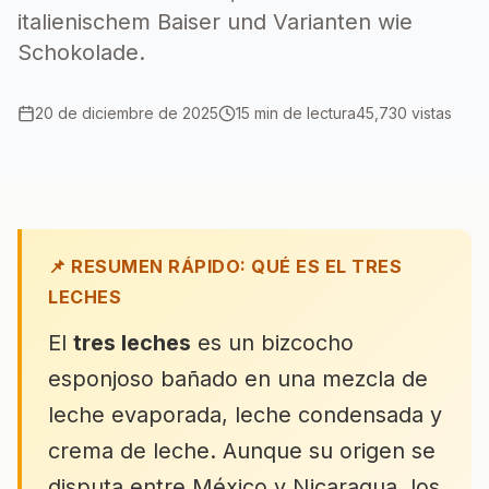
italienischem Baiser und Varianten wie
Schokolade.
20 de diciembre de 2025
15
min de lectura
45,730
vistas
📌 RESUMEN RÁPIDO: QUÉ ES EL TRES
LECHES
El
tres leches
es un bizcocho
esponjoso bañado en una mezcla de
leche evaporada, leche condensada y
crema de leche. Aunque su origen se
disputa entre México y Nicaragua, los