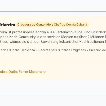
 Moreira
Creadora de Contenido y Chef de Cocina Cubana
oreira ist professionelle Köchin aus Guantánamo, Kuba, und Gründe
chen Koch-Community in den sozialen Medien mit über 2 Millionen 
0 lebt, widmet sie sich der Bewahrung kubanischer Kochtraditionen
 13 Jahren Erfahrung in der Küche verbindet Dailis Authentizität mit K
ocina Cubana Tradicional • Recetas para Cubanos Emigrados • Creación de
t "wie bei Oma". RecetaCubana.app ist ihre digitale kubanische Ec
, der uns verbindet.
sobre
Dailis Ferrer Moreira
→