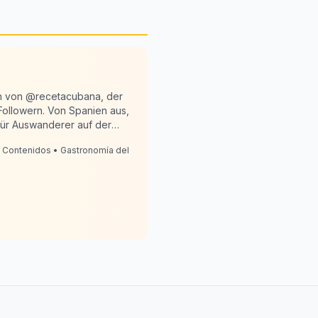
rin von @recetacubana, der
Followern. Von Spanien aus,
 für Auswanderer auf der
reativität, damit jedes
 Contenidos • Gastronomía del
ke: wo Nostalgie zum