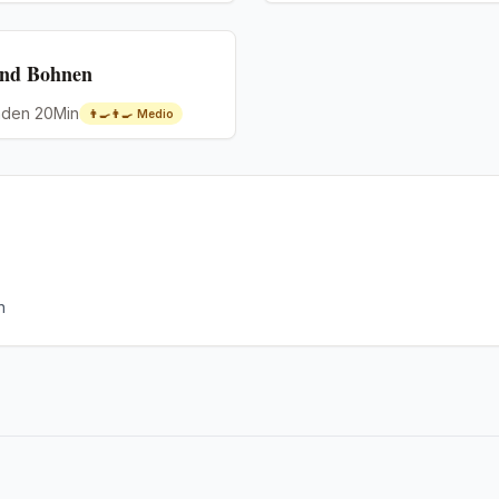
und Bohnen
nden 20Min
👨‍🍳👨‍🍳
Medio
n