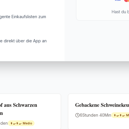
Hast du 
gente Einkaufslisten zum
e direkt über die App an
Premium
pf aus Schwarzen
Gebackene Schweinekeu
en
6Stunden 40Min
👨‍🍳👨‍🍳
M
nden
👨‍🍳👨‍🍳
Medio