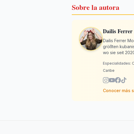
Sobre la autora
Dailis Ferrer
Dailis Ferrer M
größten kubanis
wo sie seit 202
ganzen Welt. Mit
Especialidades:
C
Gericht schmeck
Geschmack wird
Caribe
Conocer más 