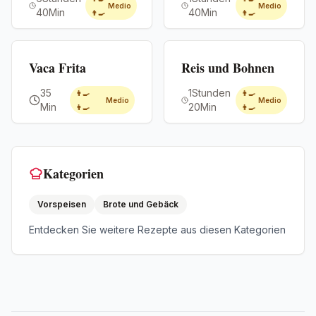
Medio
Medio
40Min
40Min
👨‍🍳
👨‍🍳
Premium
Premium
Vaca Frita
Reis und Bohnen
35
1Stunden
👨‍🍳
👨‍🍳
Medio
Medio
Min
20Min
👨‍🍳
👨‍🍳
Kategorien
Vorspeisen
Brote und Gebäck
Entdecken Sie weitere Rezepte aus diesen Kategorien