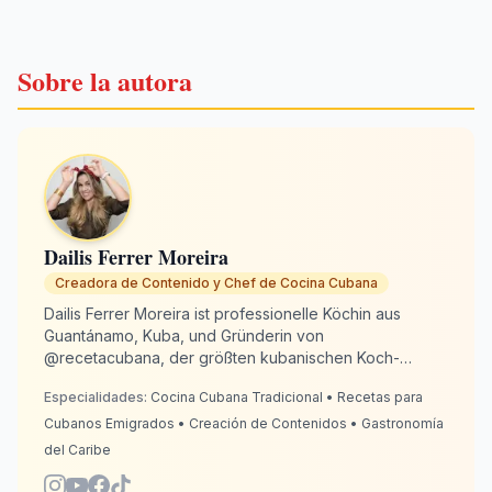
Sobre la autora
Dailis Ferrer Moreira
Creadora de Contenido y Chef de Cocina Cubana
Dailis Ferrer Moreira ist professionelle Köchin aus
Guantánamo, Kuba, und Gründerin von
@recetacubana, der größten kubanischen Koch-
Community in den sozialen Medien mit über 2 Millionen
Especialidades:
Cocina Cubana Tradicional • Recetas para
Followern. Von Spanien aus, wo sie seit 2020 lebt,
widmet sie sich der Bewahrung kubanischer
Cubanos Emigrados • Creación de Contenidos • Gastronomía
Kochtraditionen für Auswanderer auf der ganzen Welt.
del Caribe
Mit 13 Jahren Erfahrung in der Küche verbindet Dailis
Authentizität mit Kreativität, damit jedes Gericht