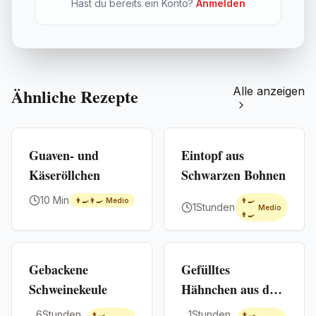
Hast du bereits ein Konto?
Anmelden
Ähnliche Rezepte
Alle anzeigen
Premium
Premium
Guaven- und
Eintopf aus
Käseröllchen
Schwarzen Bohnen
10 Min
👨‍🍳👨‍🍳
Medio
👨‍🍳
1Stunden
Medio
👨‍🍳
Premium
Premium
Gebackene
Gefülltes
Schweinekeule
Hähnchen aus dem
Ofen
6Stunden
1Stunden
👨‍🍳
👨‍🍳