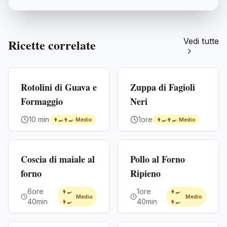
Ricette correlate
Vedi tutte
Premium
Premium
Rotolini di Guava e
Zuppa di Fagioli
Formaggio
Neri
10 min
1ore
👨‍🍳👨‍🍳
Medio
👨‍🍳👨‍🍳
Medio
Premium
Premium
Coscia di maiale al
Pollo al Forno
forno
Ripieno
6ore
1ore
👨‍🍳
👨‍🍳
Medio
Medio
40min
40min
👨‍🍳
👨‍🍳