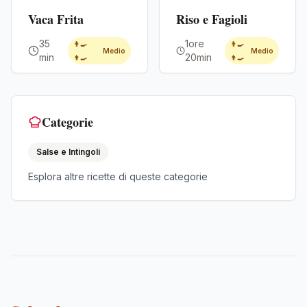
Premium
Premium
Vaca Frita
Riso e Fagioli
35
1ore
👨‍🍳
👨‍🍳
Medio
Medio
min
20min
👨‍🍳
👨‍🍳
Categorie
Salse e Intingoli
Esplora altre ricette di queste categorie