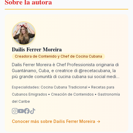
Sobre la autora
Dailis Ferrer Moreira
Creadora de Contenido y Chef de Cocina Cubana
Dailis Ferrer Moreira è Chef Professionista originaria di
Guantánamo, Cuba, e creatrice di @recetacubana, la
più grande comunità di cucina cubana sui social media
con oltre 2 milioni di follower. Dalla Spagna, dove
Especialidades:
Cocina Cubana Tradicional • Recetas para
risiede dal 2020, si dedica a mantenere viva la
tradizione culinaria cubana per gli emigrati di tutto il
Cubanos Emigrados • Creación de Contenidos • Gastronomía
mondo. Con 13 anni di esperienza in cucina, Dailis
del Caribe
combina autenticità e creatività affinché ogni piatto
sappia "come lo faceva la nonna". RecetaCubana.app
è il suo angolo cubano digitale: dove la nostalgia
Conocer más sobre
Dailis Ferrer Moreira
→
diventa il sapore che ci unisce.