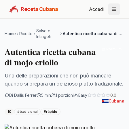
Receta Cubana
Accedi
Salse e
Home
Ricette
Autentica ricetta cubana di mojo criollo
Intingoli
Autentica ricetta cubana
Premium
di mojo criollo
Una delle preparazioni che non può mancare
quando si prepara un delizioso piatto tradizionale.
Di
Dailis Ferrer
5
min
1
porzioni
Easy
0.0
Cubana
10
#
tradicional
#
rápido