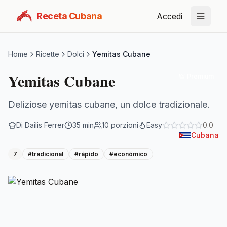
Receta Cubana
Accedi
Home
Ricette
Dolci
Yemitas Cubane
Yemitas Cubane
Premium
Deliziose yemitas cubane, un dolce tradizionale.
Di
Dailis Ferrer
35
min
10
porzioni
Easy
0.0
Cubana
7
#
tradicional
#
rápido
#
económico