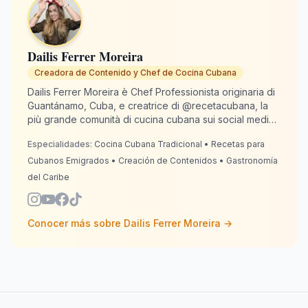
Dailis Ferrer Moreira
Creadora de Contenido y Chef de Cocina Cubana
Dailis Ferrer Moreira è Chef Professionista originaria di
Guantánamo, Cuba, e creatrice di @recetacubana, la
più grande comunità di cucina cubana sui social media
con oltre 2 milioni di follower. Dalla Spagna, dove
Especialidades:
Cocina Cubana Tradicional • Recetas para
risiede dal 2020, si dedica a mantenere viva la
tradizione culinaria cubana per gli emigrati di tutto il
Cubanos Emigrados • Creación de Contenidos • Gastronomía
mondo. Con 13 anni di esperienza in cucina, Dailis
del Caribe
combina autenticità e creatività affinché ogni piatto
sappia "come lo faceva la nonna". RecetaCubana.app
è il suo angolo cubano digitale: dove la nostalgia
Conocer más sobre
Dailis Ferrer Moreira
→
diventa il sapore che ci unisce.