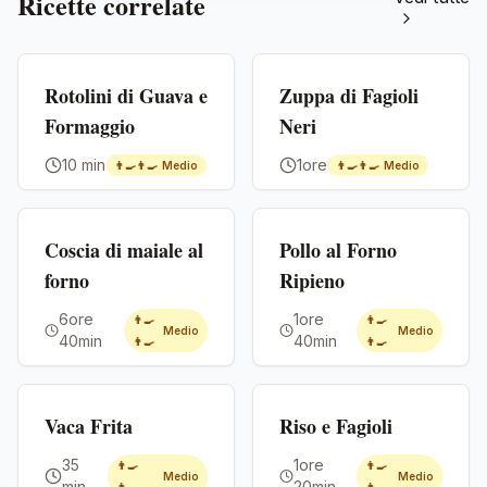
Ricette correlate
Premium
Premium
Rotolini di Guava e
Zuppa di Fagioli
Formaggio
Neri
10 min
1ore
👨‍🍳👨‍🍳
Medio
👨‍🍳👨‍🍳
Medio
Premium
Premium
Coscia di maiale al
Pollo al Forno
forno
Ripieno
6ore
1ore
👨‍🍳
👨‍🍳
Medio
Medio
40min
40min
👨‍🍳
👨‍🍳
Premium
Premium
Vaca Frita
Riso e Fagioli
35
1ore
👨‍🍳
👨‍🍳
Medio
Medio
min
20min