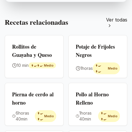
Recetas relacionadas
Ver todas
Premium
Premium
Rollitos de
Potaje de Frijoles
Guayaba y Queso
Negros
10 min
👨‍🍳👨‍🍳
Medio
👨‍🍳
1horas
Medio
👨‍🍳
Premium
Premium
Pierna de cerdo al
Pollo al Horno
horno
Relleno
6horas
1horas
👨‍🍳
👨‍🍳
Medio
Medio
40min
40min
👨‍🍳
👨‍🍳