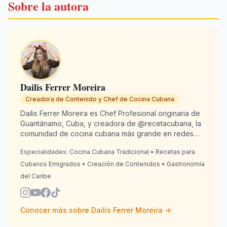
Sobre la autora
Dailis Ferrer Moreira
Creadora de Contenido y Chef de Cocina Cubana
Dailis Ferrer Moreira es Chef Profesional originaria de
Guantánamo, Cuba, y creadora de @recetacubana, la
comunidad de cocina cubana más grande en redes
sociales con más de 2 millones de seguidores. Desde
Especialidades:
Cocina Cubana Tradicional • Recetas para
España, donde reside desde 2020, se dedica a
mantener viva la tradición culinaria cubana para
Cubanos Emigrados • Creación de Contenidos • Gastronomía
emigrados alrededor del mundo. Con 13 años de
del Caribe
experiencia en cocina, Dailis combina autenticidad con
creatividad para que cada plato sepa "como lo hacía la
abuela". RecetaCubana.app es su rinconcito cubano
Conocer más sobre
Dailis Ferrer Moreira
→
digital: donde la nostalgia se convierte en el sabor que
nos une.