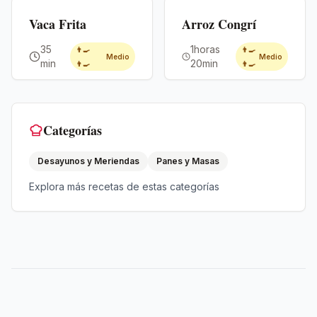
Premium
Premium
Vaca Frita
Arroz Congrí
35
1horas
👨‍🍳
👨‍🍳
Medio
Medio
min
20min
👨‍🍳
👨‍🍳
Categorías
Desayunos y Meriendas
Panes y Masas
Explora más recetas de estas categorías