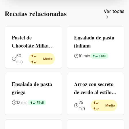
Recetas relacionadas
Ver todas
Premium
Premium
Pastel de
Ensalada de pasta
Chocolate Milka
italiana
(Tarta de
50
10 min
👨‍🍳
👨‍🍳
Fácil
Medio
Cumpleaños)
min
👨‍🍳
Premium
Premium
Ensalada de pasta
Arroz con secreto
griega
de cerdo al estilo
paella
12 min
25
👨‍🍳
Fácil
👨‍🍳
Medio
min
👨‍🍳
Premium