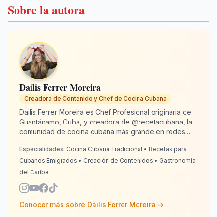
Sobre la autora
Dailis Ferrer Moreira
Creadora de Contenido y Chef de Cocina Cubana
Dailis Ferrer Moreira es Chef Profesional originaria de
Guantánamo, Cuba, y creadora de @recetacubana, la
comunidad de cocina cubana más grande en redes
sociales con más de 2 millones de seguidores. Desde
Especialidades:
Cocina Cubana Tradicional • Recetas para
España, donde reside desde 2020, se dedica a
mantener viva la tradición culinaria cubana para
Cubanos Emigrados • Creación de Contenidos • Gastronomía
emigrados alrededor del mundo. Con 13 años de
del Caribe
experiencia en cocina, Dailis combina autenticidad con
creatividad para que cada plato sepa "como lo hacía la
abuela". RecetaCubana.app es su rinconcito cubano
Conocer más sobre
Dailis Ferrer Moreira
→
digital: donde la nostalgia se convierte en el sabor que