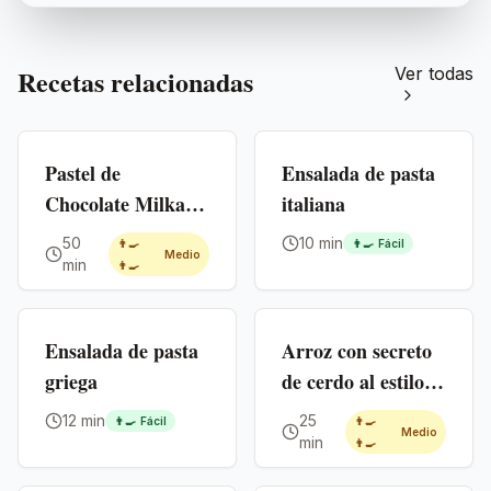
Recetas relacionadas
Ver todas
Premium
Premium
Pastel de
Ensalada de pasta
Chocolate Milka
italiana
(Tarta de
50
10 min
👨‍🍳
👨‍🍳
Fácil
Medio
Cumpleaños)
min
👨‍🍳
Premium
Premium
Ensalada de pasta
Arroz con secreto
griega
de cerdo al estilo
paella
12 min
25
👨‍🍳
Fácil
👨‍🍳
Medio
min
👨‍🍳