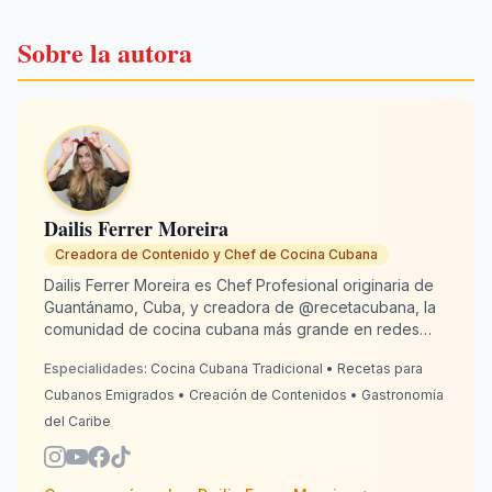
Sobre la autora
Dailis Ferrer Moreira
Creadora de Contenido y Chef de Cocina Cubana
Dailis Ferrer Moreira es Chef Profesional originaria de
Guantánamo, Cuba, y creadora de @recetacubana, la
comunidad de cocina cubana más grande en redes
sociales con más de 2 millones de seguidores. Desde
Especialidades:
Cocina Cubana Tradicional • Recetas para
España, donde reside desde 2020, se dedica a
mantener viva la tradición culinaria cubana para
Cubanos Emigrados • Creación de Contenidos • Gastronomía
emigrados alrededor del mundo. Con 13 años de
del Caribe
experiencia en cocina, Dailis combina autenticidad con
creatividad para que cada plato sepa "como lo hacía la
abuela". RecetaCubana.app es su rinconcito cubano